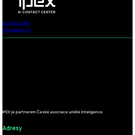
844 844 000
info@ipex.cz
Follow us on Facebook
Follow us on X
Follow us on LinkedIn
Follow us on LinkedIn
IPEX je partnerem České asociace umělé inteligence.
Adresy