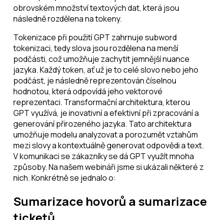
obrovském množství textových dat, která jsou
následně rozdělena na tokeny.
Tokenizace při použití GPT zahrnuje subword
tokenizaci, tedy slova jsou rozdělena na menší
podčásti, což umožňuje zachytit jemnější nuance
jazyka. Každý token, ať už je to celé slovo nebo jeho
podčást, je následně reprezentován číselnou
hodnotou, která odpovídá jeho vektorové
reprezentaci. Transformační architektura, kterou
GPT využívá, je inovativní a efektivní při zpracování a
generování přirozeného jazyka. Tato architektura
umožňuje modelu analyzovat a porozumět vztahům
mezi slovy a kontextuálně generovat odpovědi a text.
V komunikaci se zákazníky se dá GPT využít mnoha
způsoby. Na našem webináři jsme si ukázali některé z
nich. Konkrétně se jednalo o:
Sumarizace hovorů a sumarizace
ticketů