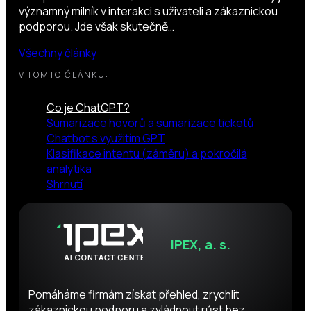
významný milník v interakci s uživateli a zákaznickou
podporou. Jde však skutečně…
Všechny články
V TOMTO ČLÁNKU:
Co je ChatGPT?
Sumarizace hovorů a sumarizace ticketů
Chatbot s využitím GPT
Klasifikace intentu (záměru) a pokročilá
analytika
Shrnutí
IPEX, a. s.
Pomáháme firmám získat přehled, zrychlit
zákaznickou podporu a zvládnout růst bez