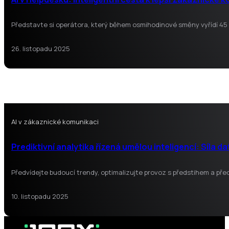
Představte si operátora, který během osmihodinové směny vyřídí 45 
26. listopadu 2025
AI v zákaznické komunikaci
Prediktivní analytika řízená umělou inteligencí: Síla d
Předvídejte budoucí trendy, optimalizujte provoz s předstihem a přede
10. listopadu 2025