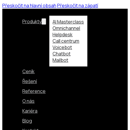
Přeskočit na hlavní obsah
Přeskočit na zápatí
Produkty
AI Masterclass
Omnichannel
Helpdesk
Call centrum
Voicebot
Chatbot
Mailbot
Ceník
Řešení
Reference
O nás
Kariéra
Blog