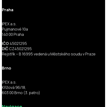
Praha
IPEX a.s.
Pujmanové 10a
140 00 Praha
IČO
45021295
DIČ
CZ45021295
Rejstřík – B 16995 vedená u Městského soudu v Praze
Brno
IPEX a.s.
Křížová 96/18,
603 00 Brno (3. patro)
Navigace