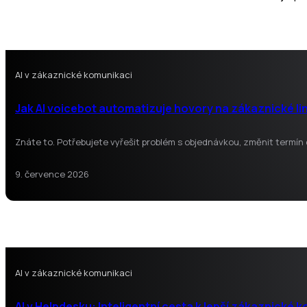
AI v zákaznické komunikaci
Jak AI voicebot automatizuje hovory na zákaznické li
Znáte to. Potřebujete vyřešit problém s objednávkou, změnit termín
9. července 2026
AI v zákaznické komunikaci
AI v Helpdesku: Inteligentní cesta k lepší zákaznické 