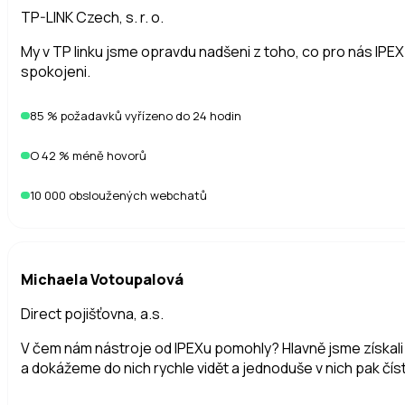
Nejčastěji integrujeme CRM, e-shop a interní nástroje. V pra
TP-LINK Czech, s. r. o.
a také Notion. Díky tomu máte přehled, lepší reporting a ko
My v TP linku jsme opravdu nadšeni z toho, co pro nás IPEX
spokojeni.
Jak funguje ceník? Co si vlastně kupujeme?
Začínáte se základem, který pokryje běžný provoz. Další fun
85 % požadavků vyřízeno do 24 hodin
O 42 % méně hovorů
Jak se řešení přizpůsobí našemu provozu?
10 000 obsloužených webchatů
Nastavujeme scénáře, automatizace i integrace podle vašic
Jak se řeší bezpečnost a práce s daty?
Michaela Votoupalová
Provoz i zpracování dat nastavujeme tak, aby odpovídaly pož
Direct pojišťovna, a.s.
V čem nám nástroje od IPEXu pomohly? Hlavně jsme získal
Jak poznám, jestli je vaše řešení pro nás vhodn
a dokážeme do nich rychle vidět a jednoduše v nich pak číst
Nejrychlejší je zkusit demo. Projdeme si vaše reálné scénáře