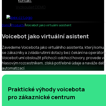
Kontakt
Vyzkoušet DEMO
|
|
Domů
Produkty
Voicebot jako virtuální asistent
Voicebot jako virtuální asistent
Zavedeme Voicebota jako virtuálního asistenta, který komun
se zákazníky a zvládá rutinní dotazy bez čekání na operátora
Voicebot umí obsloužit příchozí i odchozí hovory, provede vol
hlasovým rozcestníkem, získá potřebné údaje a naváže další
automatizací.
Praktické výhody voicebota
pro zákaznické centrum