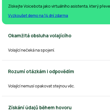
Získejte Voicebota jako virtuálního asistenta, který převe
Vyzkoušet demo na 14 dní zdarma
Okamžitá obsluha volajícího
Volající nečeká na spojení.
Rozumí otázkám i odpovědím
Volající nemusí opakovat stejnou věc.
Získání údajů během hovoru