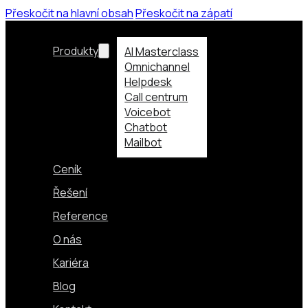
Přeskočit na hlavní obsah
Přeskočit na zápatí
Produkty
AI Masterclass
Omnichannel
Helpdesk
Call centrum
Voicebot
Chatbot
Mailbot
Ceník
Řešení
Reference
O nás
Kariéra
Blog