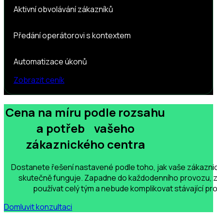
Aktivní obvolávání zákazníků
Předání operátorovi s kontextem
Automatizace úkonů
Zobrazit ceník
Cena na míru podle rozsahu
a potřeb vašeho
zákaznického centra
Dostanete řešení nastavené podle toho, jak vaše zákazn
skutečně funguje. Zapadne do každodenního provozu, z
používat celý tým a nebude komplikovat stávající pr
Domluvit konzultaci