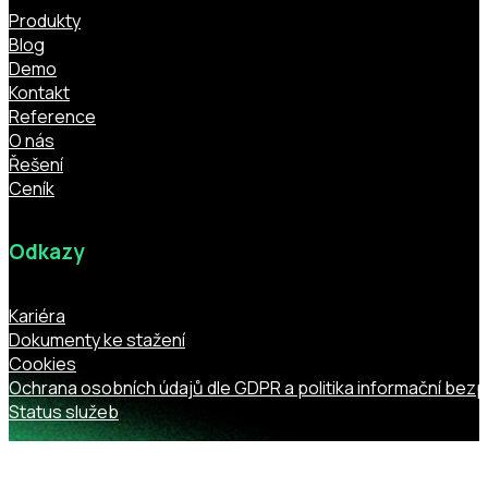
Produkty
Blog
Demo
Kontakt
Reference
O nás
Řešení
Ceník
Odkazy
Kariéra
Dokumenty ke stažení
Cookies
Ochrana osobních údajů dle GDPR a politika informační bez
Status služeb