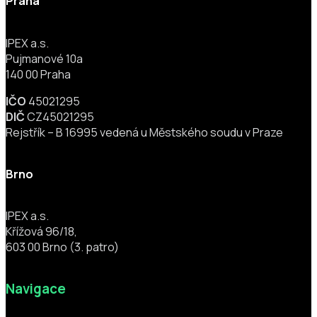
Praha
IPEX a.s.
Pujmanové 10a
140 00 Praha
IČO
45021295
DIČ
CZ45021295
Rejstřík – B 16995 vedená u Městského soudu v Praze
Brno
IPEX a.s.
Křížová 96/18,
603 00 Brno (3. patro)
Navigace