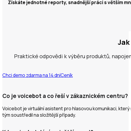
Získáte jednotné reporty, snadnější práci s větším mn
Jak
Praktické odpovědi k výběru produktů, napojen
Chci demo zdarma na 14 dní
Ceník
Co je voicebot a co řeší v zákaznickém centru?
Voicebot je virtuální asistent pro hlasovou komunikaci, kte
tým soustředil na složitější případy.