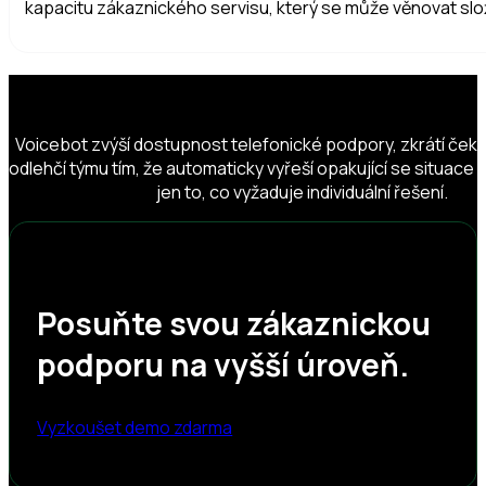
kapacitu zákaznického servisu, který se může věnovat sl
Voicebot zvýší dostupnost telefonické podpory, zkrátí čekán
odlehčí týmu tím, že automaticky vyřeší opakující se situace a
jen to, co vyžaduje individuální řešení.
Posuňte svou zákaznickou
podporu na vyšší úroveň.
Vyzkoušet demo zdarma