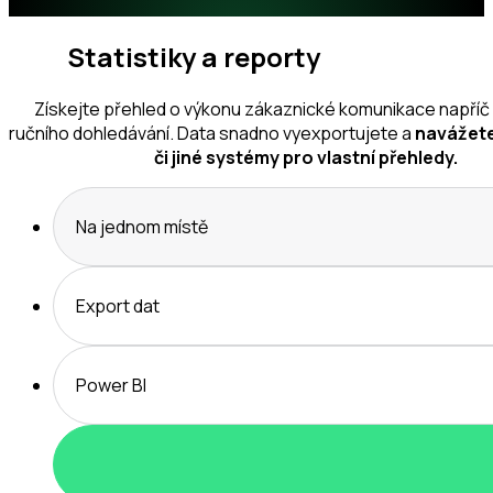
Statistiky a reporty
Získejte přehled o výkonu zákaznické komunikace napříč
ručního dohledávání. Data snadno vyexportujete a
navážete
či jiné systémy pro vlastní přehledy.
Na jednom místě
Export dat
Power BI