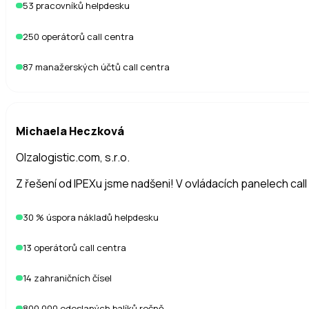
53 pracovníků helpdesku
K čemu jsou voicebot, chatbot a mailbot a kdy d
250 operátorů call centra
Voicebot obslouží telefonní scénáře a umí i odchozí hovory
87 manažerských účtů call centra
díky třídění a přípravě odpovědí.
Co od nás budete potřebovat pro spuštění?
Michaela Heczková
Hlavně pochopit vaše procesy – jak komunikujete se zákazník
Olzalogistic.com, s.r.o.
Z řešení od IPEXu jsme nadšeni! V ovládacích panelech cal
30 % úspora nákladů helpdesku
13 operátorů call centra
14 zahraničních čísel
800 000 odeslaných balíků ročně