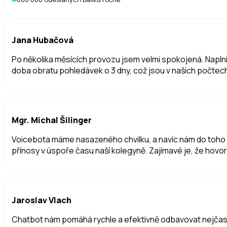
Jana Hubačová
Po několika měsících provozu jsem velmi spokojená. Naplni
doba obratu pohledávek o 3 dny, což jsou v našich počtec
Mgr. Michal Šilinger
Voicebota máme nasazeného chvilku, a navíc nám do toho pad
přínosy v úspoře času naší kolegyně. Zajímavé je, že hovor
Jaroslav Vlach
Chatbot nám pomáhá rychle a efektivně odbavovat nejčastě