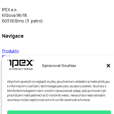
IPEX a.s.
Křížová 96/18,
603 00 Brno (3. patro)
Navigace
Produkty
Blog
Demo
Spravovat Souhlas
Kontakt
Reference
O nás
Abychom poskytli co nejlepší služby, používáme k ukládání a/nebo přístupu
Řešení
k informacím o zařízení, technologie jako jsou soubory cookies. Souhlas s
Ceník
těmito technologiemi nám umožní zpracovávat údaje, jako je chování při
procházení nebo jedinečná ID na tomto webu. Nesouhlas nebo odvolání
souhlasu může nepříznivě ovlivnit určité vlastnosti a funkce.
Odkazy