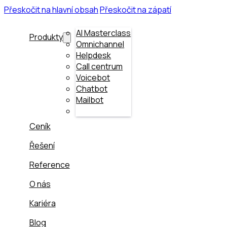
Přeskočit na hlavní obsah
Přeskočit na zápatí
AI Masterclass
Produkty
Omnichannel
Helpdesk
Call centrum
Voicebot
Chatbot
Mailbot
Ceník
Řešení
Reference
O nás
Kariéra
Blog