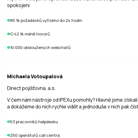
spokojeni.
Jak funguje ceník? Co si vlastně kupujeme?
Začínáte se základem, který pokryje běžný provoz. Další fun
85 % požadavků vyřízeno do 24 hodin
O 42 % méně hovorů
Jak se řešení přizpůsobí našemu provozu?
10 000 obsloužených webchatů
Nastavujeme scénáře, automatizace i integrace podle vašic
Jak se řeší bezpečnost a práce s daty?
Michaela Votoupalová
Provoz i zpracování dat nastavujeme tak, aby odpovídaly pož
Direct pojišťovna, a.s.
V čem nám nástroje od IPEXu pomohly? Hlavně jsme získal
a dokážeme do nich rychle vidět a jednoduše v nich pak číst
53 pracovníků helpdesku
250 operátorů call centra