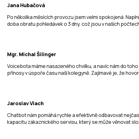
Jana Hubačová
Po několika měsících provozu jsem velmi spokojená. Naplni
doba obratu pohledávek o 3 dny, což jsou v našich počtec
Mgr. Michal Šilinger
Voicebota máme nasazeného chvilku, a navíc nám do toho pad
přínosy v úspoře času naší kolegyně. Zajímavé je, že hovor
Jaroslav Vlach
Chatbot nám pomáhá rychle a efektivně odbavovat nejčastě
kapacitu zákaznického servisu, který se může věnovat sl