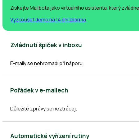
Získejte Mailbota jako virtuálního asistenta, který zvlá
Vyzkoušet demo na 14 dní zdarma
Zvládnutí špiček v inboxu
E-maily se nehromadí při náporu.
Pořádek v e-mailech
Důležité zprávy se neztrácej.
Automatické vyřízení rutiny