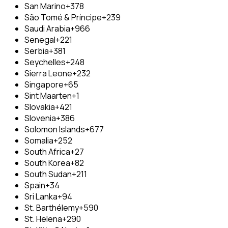
San Marino
+378
São Tomé & Príncipe
+239
Saudi Arabia
+966
Senegal
+221
Serbia
+381
Seychelles
+248
Sierra Leone
+232
Singapore
+65
Sint Maarten
+1
Slovakia
+421
Slovenia
+386
Solomon Islands
+677
Somalia
+252
South Africa
+27
South Korea
+82
South Sudan
+211
Spain
+34
Sri Lanka
+94
St. Barthélemy
+590
St. Helena
+290