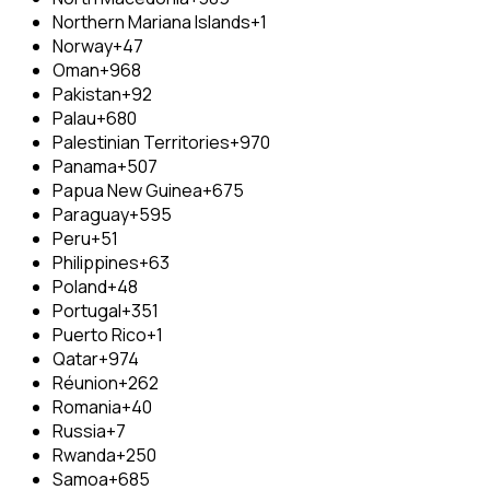
Northern Mariana Islands
+1
Norway
+47
Oman
+968
Pakistan
+92
Palau
+680
Palestinian Territories
+970
Panama
+507
Papua New Guinea
+675
Paraguay
+595
Peru
+51
Philippines
+63
Poland
+48
Portugal
+351
Puerto Rico
+1
Qatar
+974
Réunion
+262
Romania
+40
Russia
+7
Rwanda
+250
Samoa
+685