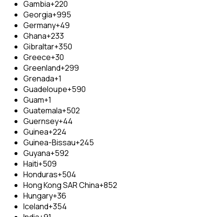
Gambia
+220
Georgia
+995
Germany
+49
Ghana
+233
Gibraltar
+350
Greece
+30
Greenland
+299
Grenada
+1
Guadeloupe
+590
Guam
+1
Guatemala
+502
Guernsey
+44
Guinea
+224
Guinea-Bissau
+245
Guyana
+592
Haiti
+509
Honduras
+504
Hong Kong SAR China
+852
Hungary
+36
Iceland
+354
India
+91