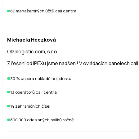
87 manažerských účtů call centra
Michaela Heczková
Olzalogistic.com, s.r.o.
Z řešení od IPEXu jsme nadšeni! V ovládacích panelech cal
30 % úspora nákladů helpdesku
13 operátorů call centra
14 zahraničních čísel
800 000 odeslaných balíků ročně