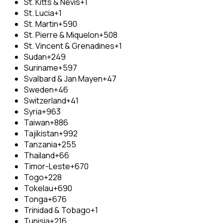
St. Kitts & Nevis
+1
St. Lucia
+1
St. Martin
+590
St. Pierre & Miquelon
+508
St. Vincent & Grenadines
+1
Sudan
+249
Suriname
+597
Svalbard & Jan Mayen
+47
Sweden
+46
Switzerland
+41
Syria
+963
Taiwan
+886
Tajikistan
+992
Tanzania
+255
Thailand
+66
Timor-Leste
+670
Togo
+228
Tokelau
+690
Tonga
+676
Trinidad & Tobago
+1
Tunisia
+216