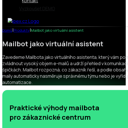
Kontakt
Vyzkoušet DEMO
|
|
Domů
Produkty
Mailbot jako virtuální asistent
Mailbot jako virtuální asistent
Zavedeme Mailbota jako virtuálního asistenta, který vám p
zvládnout vysoký objem e-mailů a udrží přehled v komunikaci i
špičkách. Mailbot rozpozná, co zákazník řeší, a podle obsah
maily automaticky nasměruje správnému týmu nebo je vyřídí
automatizace.
Praktické výhody mailbota
pro zákaznické centrum