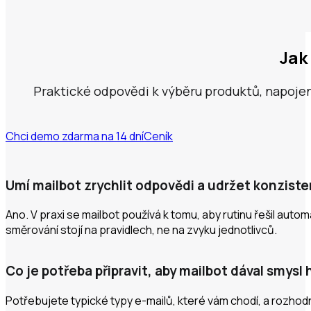
Jak
Praktické odpovědi k výběru produktů, napojen
Chci demo zdarma na 14 dní
Ceník
Umí mailbot zrychlit odpovědi a udržet konzistenc
Ano. V praxi se mailbot používá k tomu, aby rutinu řešil aut
směrování stojí na pravidlech, ne na zvyku jednotlivců.
Co je potřeba připravit, aby mailbot dával smys
Potřebujete typické typy e-mailů, které vám chodí, a rozhodnu