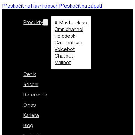
Přeskočit na hlavní obsah
Přeskočit na zápatí
Produkty
AI Masterclass
Omnichannel
Helpdesk
Call centrum
Voicebot
Chatbot
Mailbot
Ceník
Řešení
Reference
O nás
Kariéra
Blog