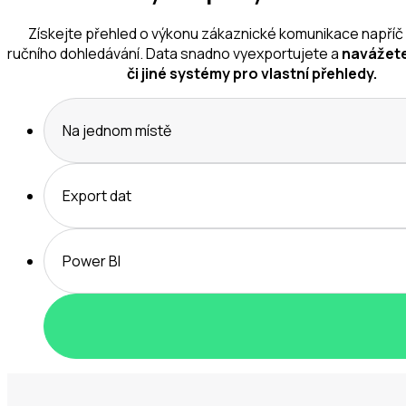
Získejte přehled o výkonu zákaznické komunikace napříč
ručního dohledávání. Data snadno vyexportujete a
navážete
či jiné systémy pro vlastní přehledy.
Na jednom místě
Export dat
Power BI