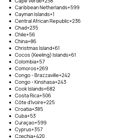
Cape Verde
+238
Caribbean Netherlands
+599
Cayman Islands
+1
Central African Republic
+236
Chad
+235
Chile
+56
China
+86
Christmas Island
+61
Cocos (Keeling) Islands
+61
Colombia
+57
Comoros
+269
Congo - Brazzaville
+242
Congo - Kinshasa
+243
Cook Islands
+682
Costa Rica
+506
Côte d’Ivoire
+225
Croatia
+385
Cuba
+53
Curaçao
+599
Cyprus
+357
Czechia
+420