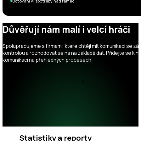
Účtování AI spotřeby nad rámec
Důvěřují nám malí i velcí hráči
Spolupracujeme s firmami, které chtějí mít komunikaci se zá
kontrolou a rozhodovat se na na základě dat. Přidejte se k n
komunikaci na přehledných procesech.
Statistiky a reporty