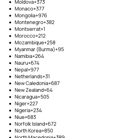
Moldova
+373
Monaco
+377
Mongolia
+976
Montenegro
+382
Montserrat
+1
Morocco
+212
Mozambique
+258
Myanmar (Burma)
+95
Namibia
+264
Nauru
+674
Nepal
+977
Netherlands
+31
New Caledonia
+687
New Zealand
+64
Nicaragua
+505
Niger
+227
Nigeria
+234
Niue
+683
Norfolk Island
+672
North Korea
+850
North Macedonia
+389