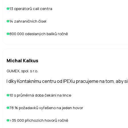
13 operátorů call centra
14 zahraničních čísel
800 000 odeslaných balíků ročně
Michal Kalkus
GUMEX, spol. s r.o.
I díky Kontaknímu centru od IPEXu pracujeme na tom, aby si
10 s průměrná doba čekání na lince
78 % požadavků vyřešeno na jeden hovor
>35 000 příchozích hovorů ročně