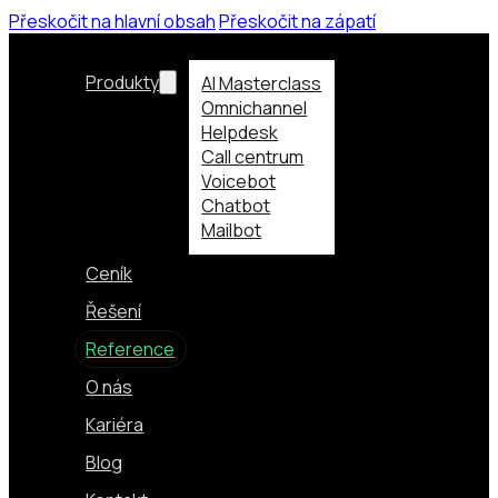
Přeskočit na hlavní obsah
Přeskočit na zápatí
Produkty
AI Masterclass
Omnichannel
Helpdesk
Call centrum
Voicebot
Chatbot
Mailbot
Ceník
Řešení
Reference
O nás
Kariéra
Blog