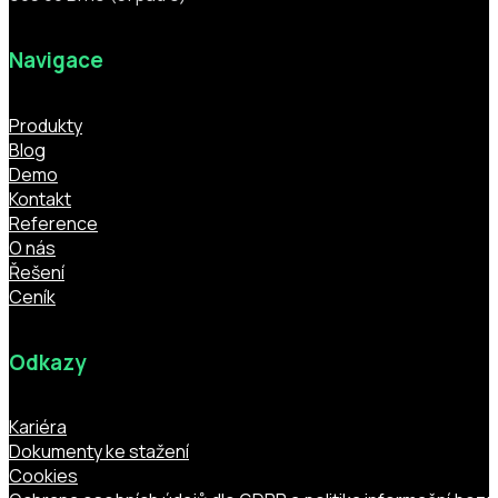
Navigace
Produkty
Blog
Demo
Kontakt
Reference
O nás
Řešení
Ceník
Odkazy
Kariéra
Dokumenty ke stažení
Cookies