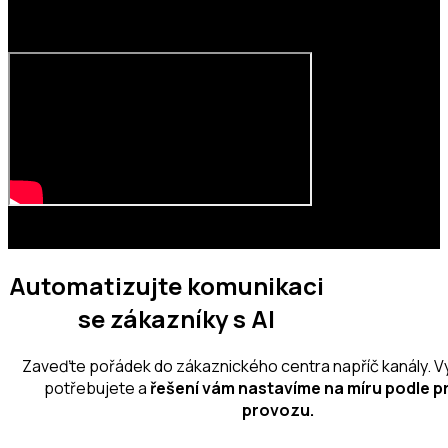
Hana Vyšatová – manažer zákaznické péče
Aleš Kneifel – jednatel
Automatizujte komunikaci
se zákazníky s AI
Zaveďte pořádek do zákaznického centra napříč kanály. Vy
potřebujete a
řešení vám nastavíme na míru podle p
provozu.