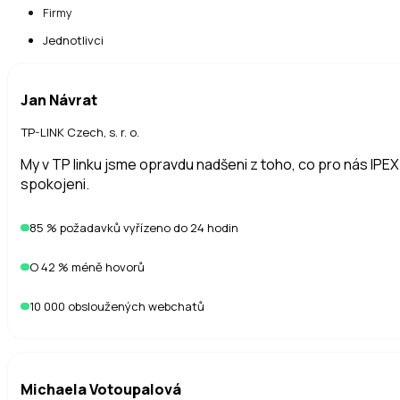
Firmy
Jednotlivci
Jan Návrat
TP-LINK Czech, s. r. o.
My v TP linku jsme opravdu nadšeni z toho, co pro nás IPEX
spokojeni.
85 % požadavků vyřízeno do 24 hodin
O 42 % méně hovorů
10 000 obsloužených webchatů
Michaela Votoupalová