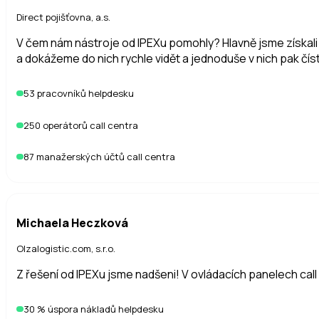
Direct pojišťovna, a.s.
V čem nám nástroje od IPEXu pomohly? Hlavně jsme získal
a dokážeme do nich rychle vidět a jednoduše v nich pak číst
53 pracovníků helpdesku
250 operátorů call centra
87 manažerských účtů call centra
Michaela Heczková
Olzalogistic.com, s.r.o.
Z řešení od IPEXu jsme nadšeni! V ovládacích panelech cal
30 % úspora nákladů helpdesku