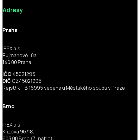
Adresy
Praha
IPEX a.s.
Pujmanové 10a
140 00 Praha
IČO
45021295
DIČ
CZ45021295
Rejstřík – B 16995 vedená u Městského soudu v Praze
Brno
IPEX a.s.
Křížová 96/18,
603 00 Brno (3. patro)