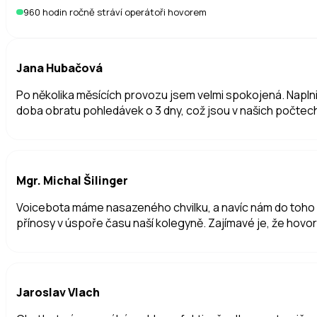
960 hodin ročně stráví operátoři hovorem
Jana Hubačová
Po několika měsících provozu jsem velmi spokojená. Naplni
doba obratu pohledávek o 3 dny, což jsou v našich počtec
Mgr. Michal Šilinger
Voicebota máme nasazeného chvilku, a navíc nám do toho pad
přínosy v úspoře času naší kolegyně. Zajímavé je, že hovor
Jaroslav Vlach