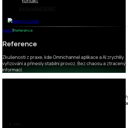
Kontakt
Vyzkoušet DEMO
|
Domů
Reference
Reference
Zkušenosti z praxe, kde Omnichannel aplikace a AI zrychlily
vyřizování a přinesly stabilní provoz. Bez chaosu a ztracený
informací.
Video reference
Zaveďte pořádek do zákaznického centra napříč kanály. Vy
potřebujete, a
řešení vám nastavíme na míru podle 
provozu.
DPD