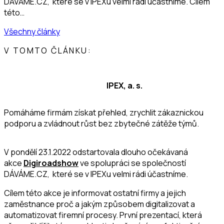
DÁVÁME.CZ, které se v IPEXu velmi rádi účastníme. Cílem
této…
Všechny články
V TOMTO ČLÁNKU:
IPEX, a. s.
Pomáháme firmám získat přehled, zrychlit zákaznickou
podporu a zvládnout růst bez zbytečné zátěže týmů.
V pondělí 23.1.2022 odstartovala dlouho očekávaná
akce
Digiroadshow
ve spolupráci se společností
DÁVÁME.CZ, které se v IPEXu velmi rádi účastníme.
Cílem této akce je informovat ostatní firmy a jejich
zaměstnance proč a jakým způsobem digitalizovat a
automatizovat firemní procesy. První prezentací, která