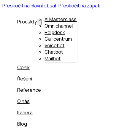
Přeskočit na hlavní obsah
Přeskočit na zápatí
AI Masterclass
Produkty
Omnichannel
Helpdesk
Call centrum
Voicebot
Chatbot
Mailbot
Ceník
Řešení
Reference
O nás
Kariéra
Blog