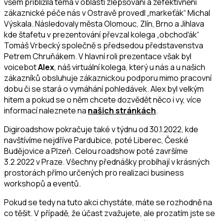
všem přiblížila téma v oblasti zlepšování a zefektivnění
zákaznické péče nás v Ostravě provedl „markeťák“ Michal
Výskala. Následovaly města Olomouc, Zlín, Brno a Jihlava
kde štafetu v prezentování převzal kolega „obchoďák“
Tomáš Vrbecký společně s předsedou představenstva
Petrem Chruňákem. V hlavní roli prezentace však byl
voicebot
Alex
, náš virtuální kolega, který u nás a u našich
zákazníků obsluhuje zákaznickou podporu mimo pracovní
dobu či se stará o vymáhání pohledávek. Alex byl velkým
hitem a pokud se o něm chcete dozvědět něco i vy, více
informací naleznete na
našich stránkách
.
Digiroadshow pokračuje také v týdnu od 30.1.2022, kde
navštívíme nejdříve Pardubice, poté Liberec, České
Budějovice a Plzeň. Celou roadshow poté završíme
3.2.2022 v Praze. Všechny přednášky probíhají v krásných
prostorách přímo určených pro realizaci business
workshopů a eventů.
Pokud se tedy na tuto akci chystáte, máte se rozhodně na
co těšit. V případě, že účast zvažujete, ale prozatím jste se