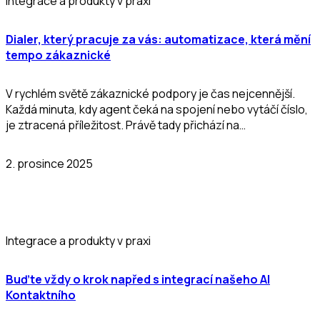
Integrace a produkty v praxi
Dialer, který pracuje za vás: automatizace, která mění
tempo zákaznické
V rychlém světě zákaznické podpory je čas nejcennější.
Každá minuta, kdy agent čeká na spojení nebo vytáčí číslo,
je ztracená příležitost. Právě tady přichází na…
2. prosince 2025
Integrace a produkty v praxi
Buďte vždy o krok napřed s integrací našeho AI
Kontaktního