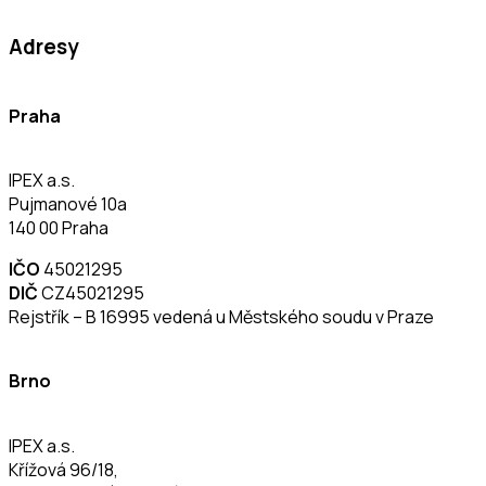
Adresy
Praha
IPEX a.s.
Pujmanové 10a
140 00 Praha
IČO
45021295
DIČ
CZ45021295
Rejstřík – B 16995 vedená u Městského soudu v Praze
Brno
IPEX a.s.
Křížová 96/18,