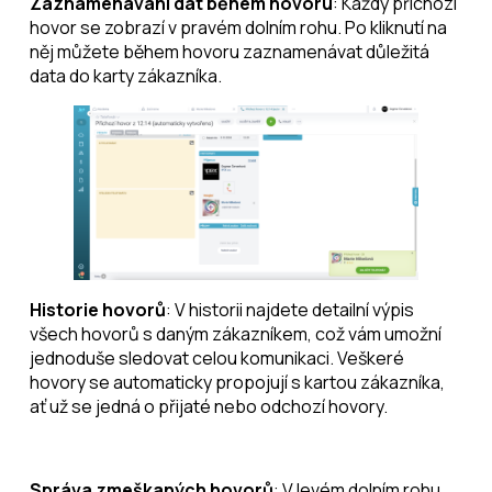
Zaznamenávání dat během hovoru
: Každý příchozí
hovor se zobrazí v pravém dolním rohu. Po kliknutí na
něj můžete během hovoru zaznamenávat důležitá
data do karty zákazníka.
Historie hovorů
: V historii najdete detailní výpis
všech hovorů s daným zákazníkem, což vám umožní
jednoduše sledovat celou komunikaci. Veškeré
hovory se automaticky propojují s kartou zákazníka,
ať už se jedná o přijaté nebo odchozí hovory.
Správa zmeškaných hovorů
: V levém dolním rohu