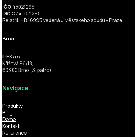
IČO
45021295
DIČ
CZ45021295
Rejstřík – B 16995 vedená u Městského soudu v Praze
Brno
IPEX a.s.
Křížová 96/18,
603 00 Brno (3. patro)
Navigace
Produkty
Blog
Demo
Kontakt
Reference