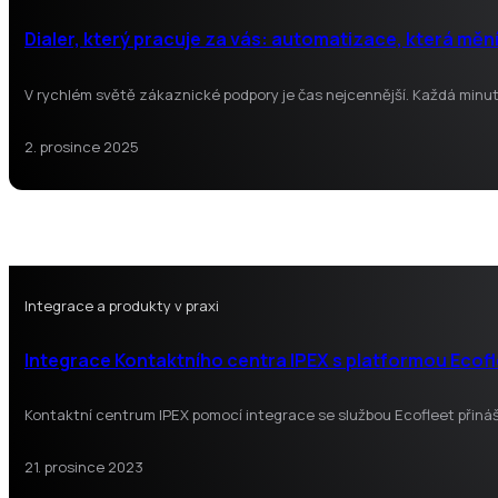
Dialer, který pracuje za vás: automatizace, která mě
V rychlém světě zákaznické podpory je čas nejcennější. Každá minuta,
2. prosince 2025
Integrace a produkty v praxi
Integrace Kontaktního centra IPEX s platformou Ecof
Kontaktní centrum IPEX pomocí integrace se službou Ecofleet přiná
21. prosince 2023