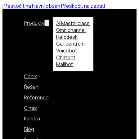
Přeskočit na hlavní obsah
Přeskočit na zápatí
Produkty
AI Masterclass
Omnichannel
Helpdesk
Call centrum
Voicebot
Chatbot
Mailbot
Ceník
Řešení
Reference
O nás
Kariéra
Blog