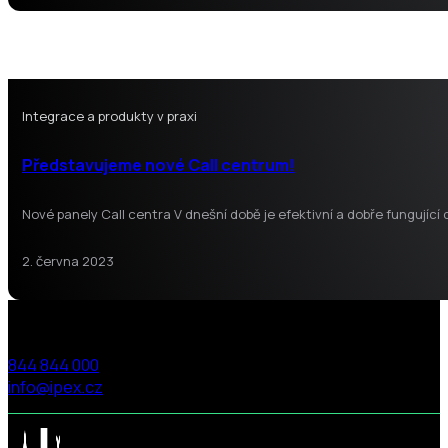
Integrace a produkty v praxi
Představujeme nové Call centrum!
Nové panely Call centra V dnešní době je efektivní a dobře fungující
2. června 2023
844 844 000
info@ipex.cz
Follow us on Facebook
Follow us on X
Follow us on LinkedIn
Follow us on LinkedIn