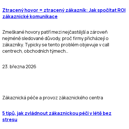
Ztracený hovor = ztracený zákazník: Jak spočítat ROI
zákaznické komunikace
Zmeškané hovory patří mezi nejčastější a zároveň
nejméně sledované důvody, proč firmy přicházejí o
zákazníky. Typicky se tento problém objevuje v call
centrech, obchodních týmech…
23. března 2026
Zákaznická péče a provoz zákaznického centra
5 tipů, jak zvládnout zákaznickou péči v létě bez
stresu