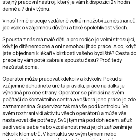
stejný pracovní nástroj, který je vám k dispozici 24 hodin
denně a 7 dní v týdnu.
V naší firmě pracuje vzdáleně velké množství zaměstnanců,
jde však o vzájemnou důvěru a také spolehlivost všech.
Spousta z nás má malé děti, a pro rodiče je velmi stresující,
když je dítě nemocné a oni nemohou jít do práce. A co, když
jste objednaní k lékaři v blízkosti vašeho bydliště? Cesta do
práce by vám poté zabrala spoustu času? Proč tedy
nezůstat doma.
Operátor může pracovat kdekoliv a kdykoliv. Pokud si
vzájemně dohodnete určitá pravidla, práce na dálku je
výhodná pro obě strany. Operátor se přihlásí na svém
počítači do Kontaktního centra a veškerá jeho práce je zde
zaznamenána. Supervizor tak má vše pod kontrolou. Ve
svém rozhraní vidí aktivitu všech operátorů a může vše
nastavovat dle potřeby. Svůj tým má pod dohledem, ať už
sedí vedle sebe nebo vzdálenost mezi jejich zařízeními je
několik kilometrů. V kontaktu se svým týmem nebo