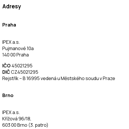
Adresy
Praha
IPEX a.s.
Pujmanové 10a
140 00 Praha
IČO
45021295
DIČ
CZ45021295
Rejstřík – B 16995 vedená u Městského soudu v Praze
Brno
IPEX a.s.
Křížová 96/18,
603 00 Brno (3. patro)