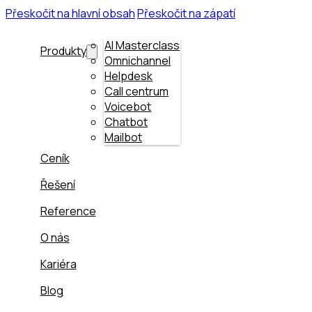
Přeskočit na hlavní obsah
Přeskočit na zápatí
AI Masterclass
Produkty
Omnichannel
Helpdesk
Call centrum
Voicebot
Chatbot
Mailbot
Ceník
Řešení
Reference
O nás
Kariéra
Blog