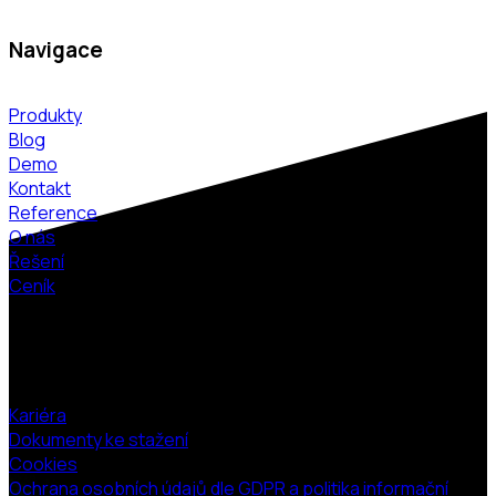
Navigace
Produkty
Blog
Demo
Kontakt
Reference
O nás
Řešení
Ceník
Odkazy
Kariéra
Dokumenty ke stažení
Cookies
Ochrana osobních údajů dle GDPR a politika informační