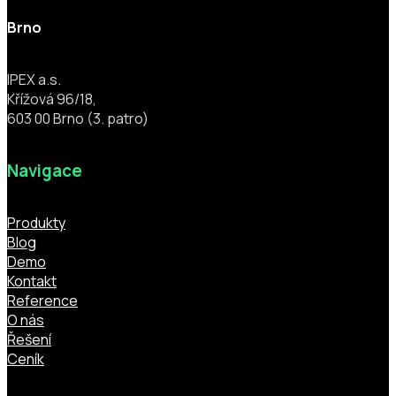
Brno
IPEX a.s.
Křížová 96/18,
603 00 Brno (3. patro)
Navigace
Produkty
Blog
Demo
Kontakt
Reference
O nás
Řešení
Ceník