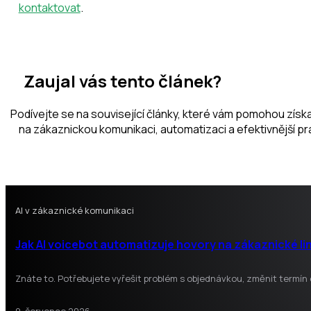
kontaktovat
.
Zaujal vás tento článek?
Podívejte se na související články, které vám pomohou získat
na zákaznickou komunikaci, automatizaci a efektivnější prác
AI v zákaznické komunikaci
Jak AI voicebot automatizuje hovory na zákaznické li
Znáte to. Potřebujete vyřešit problém s objednávkou, změnit termín