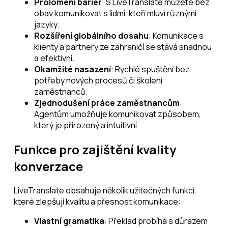
Prolomení bariér
: S LiveTranslate můžete bez
obav komunikovat s lidmi, kteří mluví různými
jazyky.
Rozšíření globálního dosahu
: Komunikace s
klienty a partnery ze zahraničí se stává snadnou
a efektivní.
Okamžité nasazení
: Rychlé spuštění bez
potřeby nových procesů či školení
zaměstnanců.
Zjednodušení práce zaměstnancům
:
Agentům umožňuje komunikovat způsobem,
který je přirozený a intuitivní.
Funkce pro zajištění kvality
konverzace
LiveTranslate obsahuje několik užitečných funkcí,
které zlepšují kvalitu a přesnost komunikace:
Vlastní gramatika
: Překlad probíhá s důrazem