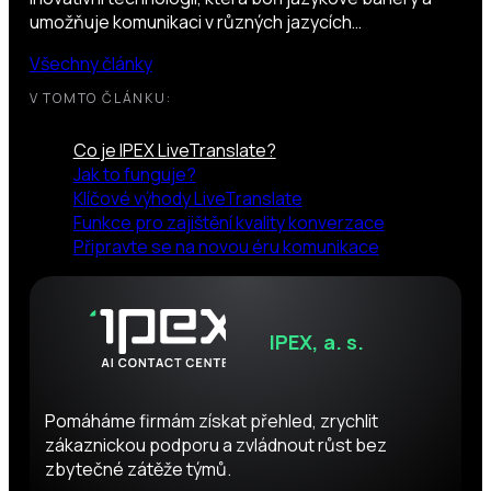
umožňuje komunikaci v různých jazycích…
Všechny články
V TOMTO ČLÁNKU:
Co je IPEX LiveTranslate?
Jak to funguje?
Klíčové výhody LiveTranslate
Funkce pro zajištění kvality konverzace
Připravte se na novou éru komunikace
IPEX, a. s.
Pomáháme firmám získat přehled, zrychlit
zákaznickou podporu a zvládnout růst bez
zbytečné zátěže týmů.