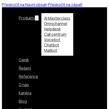
Přeskočit na hlavní obsah
Přeskočit na zápatí
Produkty
AI Masterclass
Omnichannel
Helpdesk
Call centrum
Voicebot
Chatbot
Mailbot
Ceník
Řešení
Reference
O nás
Kariéra
Blog