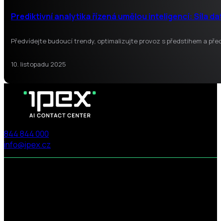
Prediktivní analytika řízená umělou inteligencí: Síla d
Předvídejte budoucí trendy, optimalizujte provoz s předstihem a přede
10. listopadu 2025
844 844 000
info@ipex.cz
Follow us on Facebook
Follow us on X
Follow us on LinkedIn
Follow us on LinkedIn