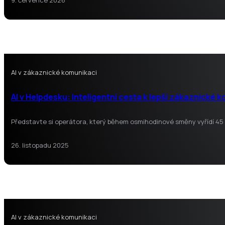
9. července 2026
AI v zákaznické komunikaci
AI v Helpdesku: Inteligentní cesta k lepší zákaznické 
Představte si operátora, který během osmihodinové směny vyřídí 45 
26. listopadu 2025
AI v zákaznické komunikaci