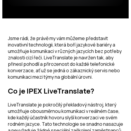
Jsme rádi, že právě my vám můžeme představit
inovativní technologii, která boří jazykové bariéry a
umožňuje komunikaci v různých jazycích bez potřeby
znalosti cizí řeči. LiveTranslate je navržen tak, aby
přinesl pohodlí a přirozenost do každé telefonické
konverzace, ať už se jedná o zákaznický servis nebo
komunikaci mezi týmy na globální úrovni.
Co je IPEX LiveTranslate?
LiveTranslate je pokročilý překladový nástroj, který
umožňuje obousměrnou komunikaci v reálném čase,
kde každý účastník hovoru slyší konverzaci ve svém
rodném jazyce. Tato technologie se snadno nasazuje
a nevyžaduje žádné speciální zaškolení zaměstnanců,